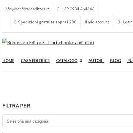
info@bonfirraroeditore.it
+39 0934 464646
Spedizioni gratuite sopra i 20€
Il mio account
Login
HOME
CASA EDITRICE
CATALOGO
AUTORI
BLOG
PU
FILTRA PER