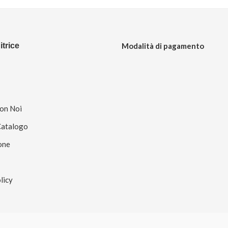
trice
Modalità di pagamento
Con Noi
Catalogo
one
licy