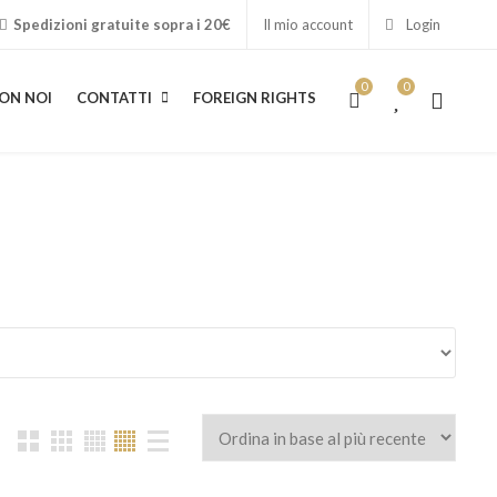
Spedizioni gratuite sopra i 20€
Il mio account
Login
0
0
ON NOI
CONTATTI
FOREIGN RIGHTS