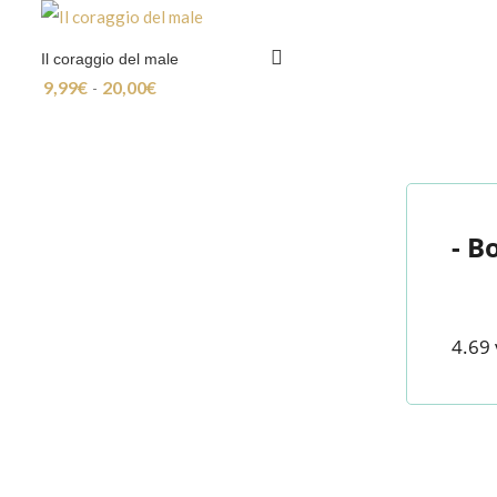
Il coraggio del male
9,99
€
20,00
€
Fascia di prezzo: da 9,99€ a 20,00€
-
- B
4.69 