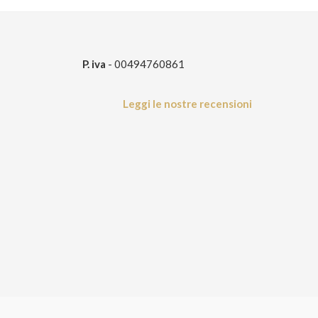
P. iva
- 00494760861
Leggi le nostre recensioni