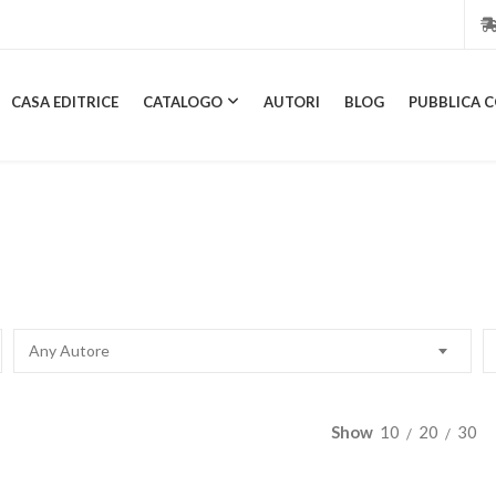
CASA EDITRICE
CATALOGO
AUTORI
BLOG
PUBBLICA C
CASA EDITRICE
CATALOGO
AUTORI
BLOG
PUBBL
Any Autore
Show
10
20
30