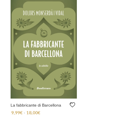
La fabbricante di Barcellona
9,99
€
18,00
€
Fascia di prezzo: da 9,99€ a 18,00€
-