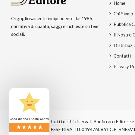
Home
Chi Siamo
Orgogliosamente indipendente dal 1986,
Pubblica 
narrativa di qualità, saggi e inchieste su temi
sociali.
Il Nostro 
Distribuzi
Contatti
Privacy Po
Cosa dicono i nostri clienti
© Copyright 2026 Tutti i diritti riservati Bonfirraro Editore 
EDITRICE BOSE GIESSE P.IVA: IT00494760861 C.F: BNFSV