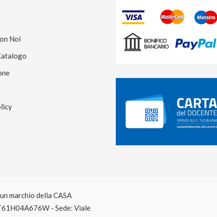
Con Noi
Catalogo
one
licy
è un marchio della CASA
T61H04A676W - Sede: Viale