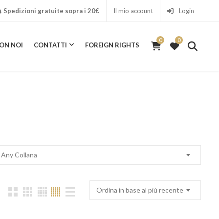
Spedizioni gratuite sopra i 20€
Il mio account
Login
0
0
ON NOI
CONTATTI
FOREIGN RIGHTS
0
ICA CON NOI
CONTATTI
FOREIGN RIGHTS
Any Collana
Ordina in base al più recente