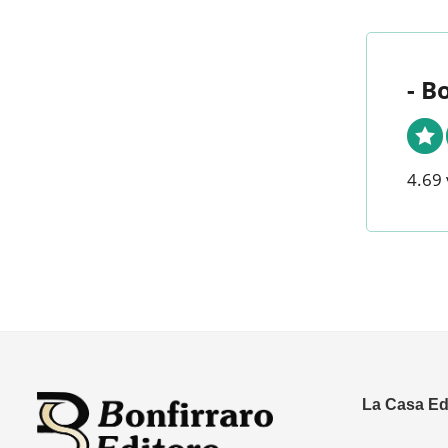
- B
4.69 
La Casa Edi