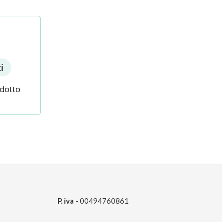
i
odotto
P. iva
- 00494760861