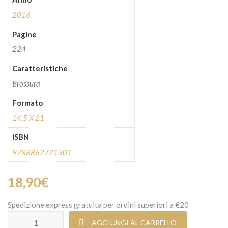
2016
Pagine
224
Caratteristiche
Brossura
Formato
14,5 X 21
ISBN
9788862721301
18,90
€
Spedizione express gratuita per ordini superiori a €20
Quinto pilastro quantità
AGGIUNGI AL CARRELLO