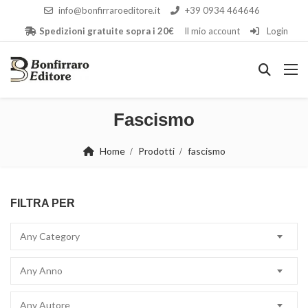
info@bonfirraroeditore.it
+39 0934 464646
Spedizioni gratuite sopra i 20€
Il mio account
Login
Fascismo
Home
Prodotti
fascismo
FILTRA PER
Any Category
Any Anno
Any Autore