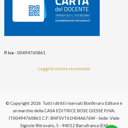
P. iva
- 00494760861
Leggi le nostre recensioni
© Copyright 2026 Tutti i diritti riservati Bonfirraro Editore è
un marchio della CASA EDITRICE BOSE GIESSE P.IVA:
IT00494760861 C.F: BNFSVT61H04A676W - Sede: Viale
Signole Ritrovato, 5 - 94012 Barrafranca (EN)