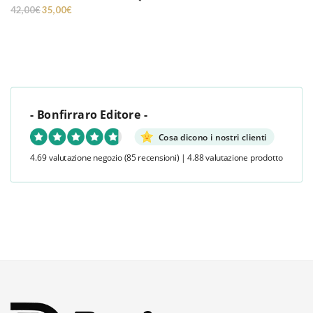
Il prezzo originale era: 42,00€.
Il prezzo attuale è: 35,00€.
42,00
€
35,00
€
- Bonfirraro Editore -
Cosa dicono i nostri clienti
4.69 valutazione negozio
(85 recensioni)
|
4.88 valutazione prodotto