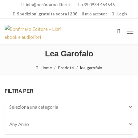
info@bonfirraroeditore.it
+39 0934 464646
Spedizioni gratuite sopra i 20€
Il mio account
Login
Lea Garofalo
Home
Prodotti
lea garofalo
FILTRA PER