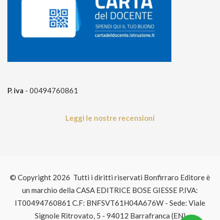
P. iva
- 00494760861
Leggi le nostre recensioni
© Copyright 2026 Tutti i diritti riservati Bonfirraro Editore è
un marchio della CASA EDITRICE BOSE GIESSE P.IVA:
IT00494760861 C.F: BNFSVT61H04A676W - Sede: Viale
Signole Ritrovato, 5 - 94012 Barrafranca (EN)