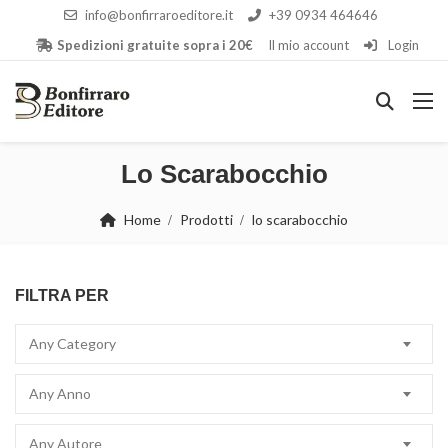
info@bonfirraroeditore.it
+39 0934 464646
Spedizioni gratuite sopra i 20€
Il mio account
Login
Lo Scarabocchio
Home
Prodotti
lo scarabocchio
FILTRA PER
Any Category
Any Anno
Any Autore