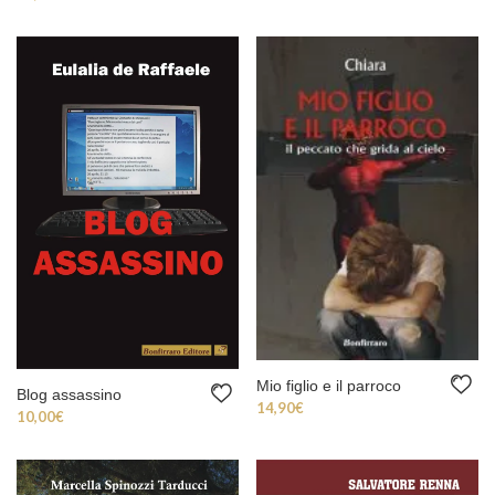
Mio figlio e il parroco
Blog assassino
14,90
€
10,00
€