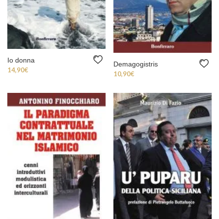
Io donna
Demagogistris
14,90
€
10,90
€