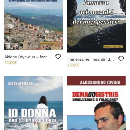
Aidone (Ayn-dun – fonte d’acqua)
Immersa nei meandri dei miei pensieri
13,00
€
15,00
€