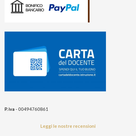
P. iva
- 00494760861
Leggi le nostre recensioni