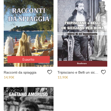
Esaurito
Esaurito
Racconti da spiaggia
Tripisciano e Belli un siciliano per Roma
14,90
€
13,90
€