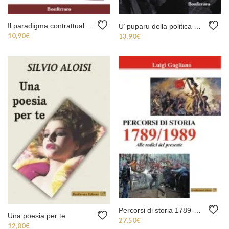
Il paradigma contrattuale nel matrimonio islamico
U’ puparu della politica siciliana
10,90
€
13,90
€
Percorsi di storia 1789-1989
Una poesia per te
27,50
€
12,00
€