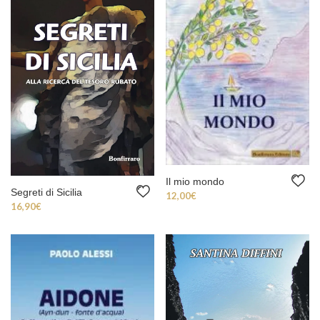
Il mio mondo
Segreti di Sicilia
12,00
€
16,90
€