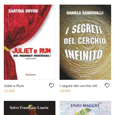
Juliet e Rum
I segreti del cerchio infinito
12,00
€
10,90
€