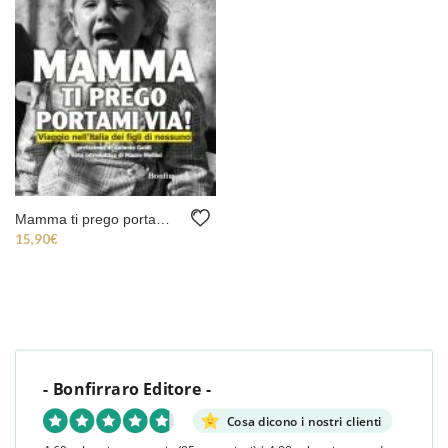
Mamma ti prego portami via!
15,90
€
- Bonfirraro Editore -
Cosa dicono i nostri clienti