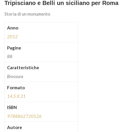
Tripisciano e Belli un siciliano per Roma
Storia di un monumento
Anno
2012
Pagine
88
Caratteristiche
Brossura
Formato
14,5 X 21
ISBN
9788862720526
Autore