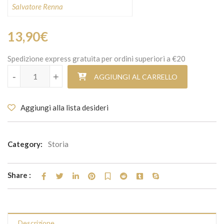
Salvatore Renna
13,90
€
Spedizione express gratuita per ordini superiori a €20
Tripisciano e Belli un siciliano per Roma quantità
-
+
AGGIUNGI AL CARRELLO
Aggiungi alla lista desideri
Category:
Storia
Share :
Descrizione