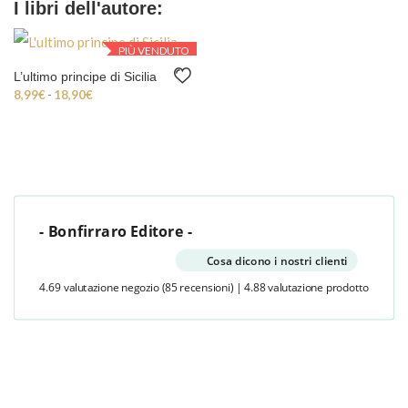
I libri dell'autore:
PIÙ VENDUTO
L’ultimo principe di Sicilia
Fascia di prezzo: da 8,99€ a 18,90€
8,99
€
-
18,90
€
- Bonfirraro Editore -
Cosa dicono i nostri clienti
4.69 valutazione negozio
(85 recensioni)
|
4.88 valutazione prodotto