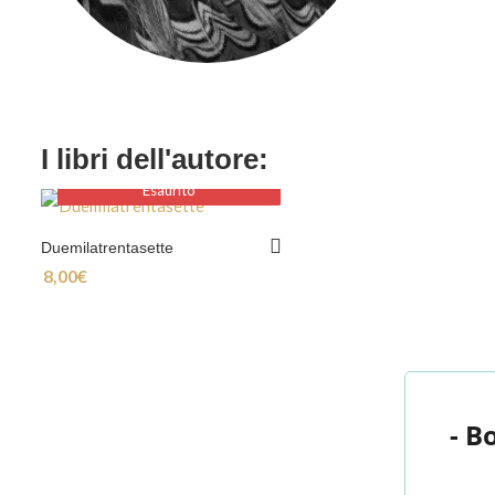
I libri dell'autore:
Esaurito
Esaurito
Duemilatrentasette
8,00
€
- B