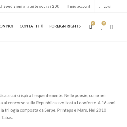
Spedizioni gratuite sopra i 20€
Il mio account
Login
0
0
ON NOI
CONTATTI
FOREIGN RIGHTS
ca a cui si ispira frequentemente. Nelle poesie, come nei
ata al concorso sulla Repubblica svoltosi a Leonforte. A 16 anni
n la trilogia composta da Serpe, Printeps e Mars. Nel 2010
n Tabas.