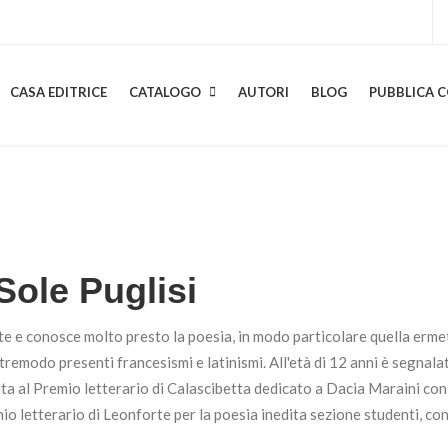
CASA EDITRICE
CATALOGO
AUTORI
BLOG
PUBBLICA C
Sole Puglisi
e e conosce molto presto la poesia, in modo particolare quella ermeti
tremodo presenti francesismi e latinismi. All'età di 12 anni è segnal
cata al Premio letterario di Calascibetta dedicato a Dacia Maraini co
mio letterario di Leonforte per la poesia inedita sezione studenti, co