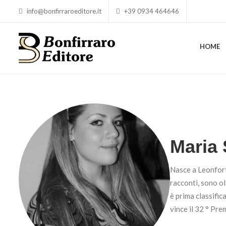
info@bonfirraroeditore.it
+39 0934 464646
HOME
Maria 
Nasce a Leonfort
racconti, sono ol
è prima classifi
vince il 32 ° Pre