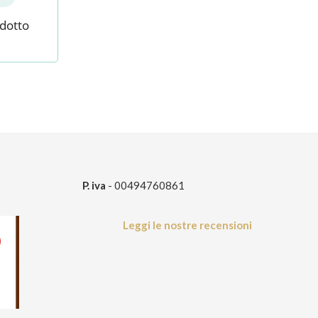
odotto
P. iva
- 00494760861
Leggi le nostre recensioni