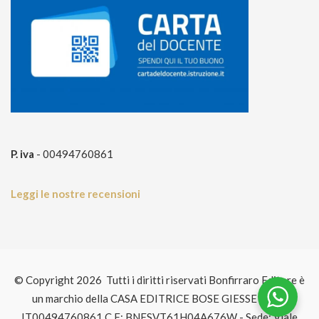
P. iva
- 00494760861
Leggi le nostre recensioni
© Copyright 2026 Tutti i diritti riservati Bonfirraro Editore è
un marchio della CASA EDITRICE BOSE GIESSE P.IVA:
IT00494760861 C.F: BNFSVT61H04A676W - Sede: Viale