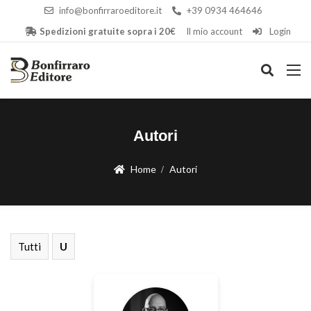
info@bonfirraroeditore.it
+39 0934 464646
Spedizioni gratuite sopra i 20€
Il mio account
Login
Autori
Home
Autori
Tutti
U