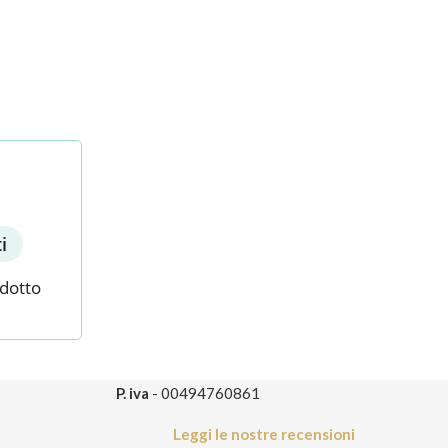
i
odotto
P. iva
- 00494760861
Leggi le nostre recensioni