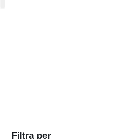
0
Home
Casa E
Catal
Autori
Blog
Pubbli
Contat
Foreig
Filtra per