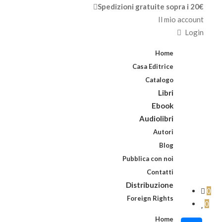
Spedizioni gratuite sopra i 20€
Il mio account
Login
Home
Casa Editrice
Catalogo
Libri
Ebook
Audiolibri
Autori
Blog
Pubblica con noi
Contatti
Distribuzione
0
Foreign Rights
0
Home