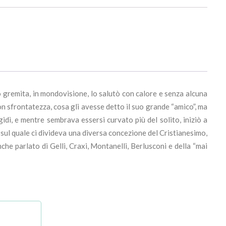
o gremita, in mondovisione, lo salutò con calore e senza alcuna
on sfrontatezza, cosa gli avesse detto il suo grande “amico”, ma
idì, e mentre sembrava essersi curvato più del solito, iniziò a
o sul quale ci divideva una diversa concezione del Cristianesimo,
he parlato di Gelli, Craxi, Montanelli, Berlusconi e della “mai