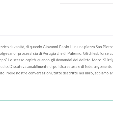
zico di vanità, di quando Giovanni Paolo II in una piazza San Pietr
olgevano i processi sia di Perugia che di Palermo. Gli chiesi, forse c
po”. Lo stesso capitò quando gli domandai del delitto Moro. Si irrig
uo studio. Discuteva amabilmente di politica estera e di fede, argoment
. Nelle nostre conversazioni, tutte descritte nel libro, abbiamo anc