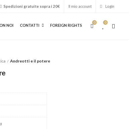
Spedizioni gratuite sopra i 20€
Il mio account
Login
0
0
ON NOI
CONTATTI
FOREIGN RIGHTS
ica
Andreotti e il potere
re
ra