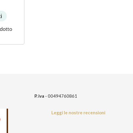
i
odotto
P. iva
- 00494760861
Leggi le nostre recensioni