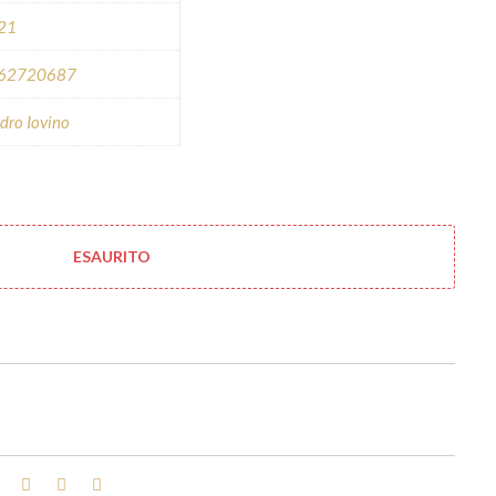
 21
62720687
dro Iovino
ESAURITO