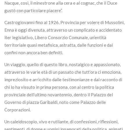
Nacque, così, il minestrone alla cera e al cognac, che il Duce
gustò con particolare piacere”.
Castrogiovanni fino al 1926, Provincia per volere di Mussolini,
Enna è oggi divenuta, attraverso un complicato e accidentato
iter legislativo, Libero Consorzio Comunale, un’entità
territoriale quasi metafisica, astratta, dalle funzioni e dai
confini non ancora ben definiti.
Un viaggio, quello di questo libro, nostalgico e appassionato,
attraverso le varie età di un passato che tutt’ora ci emoziona,
impreziosito e arricchito dalle testimonianze e dal racconto di
chi lo ha vissuto in prima persona, con al centro la politica
provinciale dell’ultimo novantennio, dentro il Palazzo del
Governo di piazza Garibaldi, noto come Palazzo delle
Corporazioni.
Un caleidoscopio, vivo e rutilante, di confessioni, riflessioni,
sentimenti, di donne e uomini innamorati della politica, animati