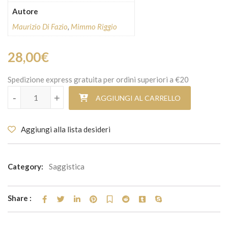
Autore
Maurizio Di Fazio
,
Mimmo Riggio
28,00
€
Spedizione express gratuita per ordini superiori a €20
Enna da provincia a libero consorzio di comuni quantità
-
+
AGGIUNGI AL CARRELLO
Aggiungi alla lista desideri
Category:
Saggistica
Share :