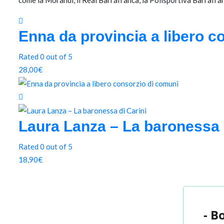
come la Morandi, il Real Barrafranca, la Polisportiva Barrafran
Enna da provincia a libero c
Rated 0 out of 5
28,00
€
Laura Lanza – La baronessa 
Rated 0 out of 5
18,90
€
- B