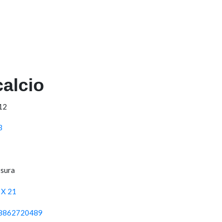
calcio
012
3
sura
 X 21
8862720489