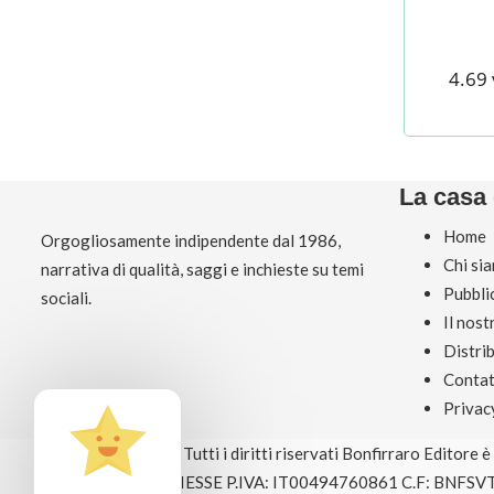
4.69 
La casa 
Home
Orgogliosamente indipendente dal 1986,
Chi si
narrativa di qualità, saggi e inchieste su temi
Pubbli
sociali.
Il nos
Distri
Contat
Privac
© Copyright 2026 Tutti i diritti riservati Bonfirraro Editore 
EDITRICE BOSE GIESSE P.IVA: IT00494760861 C.F: BNFSV