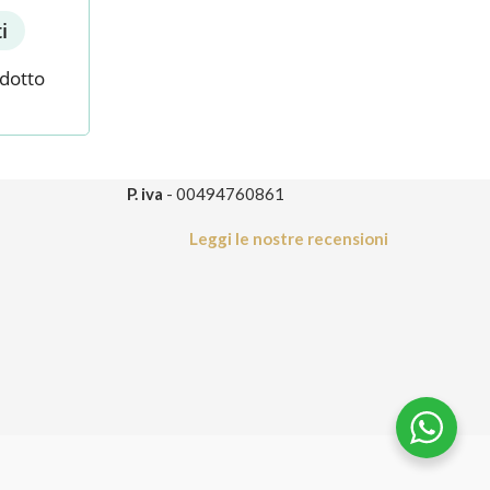
i
odotto
P. iva
- 00494760861
Leggi le nostre recensioni