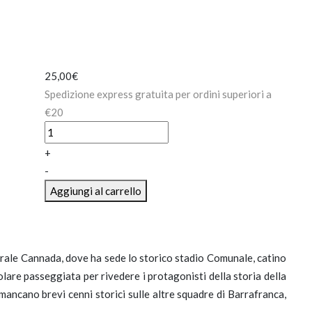
25,00
€
Spedizione express gratuita per ordini superiori a
€20
La
Barrese
+
calcio
-
quantità
Aggiungi al carrello
enerale Cannada, dove ha sede lo storico stadio Comunale, catino
lare passeggiata per rivedere i protagonisti della storia della
n mancano brevi cenni storici sulle altre squadre di Barrafranca,