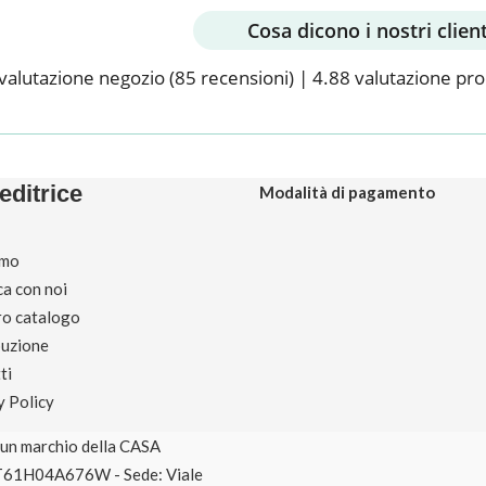
Cosa dicono i nostri client
valutazione negozio
(85 recensioni)
|
4.88 valutazione pr
editrice
Modalità di pagamento
amo
ca con noi
tro catalogo
buzione
ti
y Policy
è un marchio della CASA
T61H04A676W - Sede: Viale