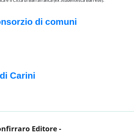
ca e il Città di Barrafranca (ex Studentesca Barrese).
onsorzio di comuni
di Carini
onfirraro Editore -