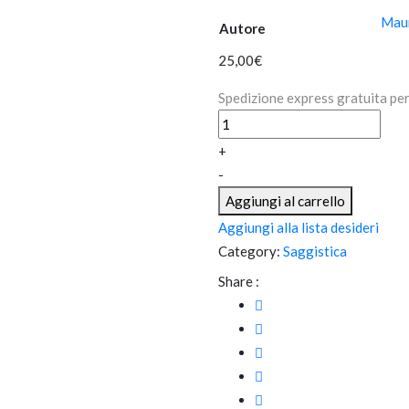
Maur
Autore
25,00
€
Spedizione express gratuita per
La
Barrese
+
calcio
-
quantità
Aggiungi al carrello
Aggiungi alla lista desideri
Category:
Saggistica
Share :