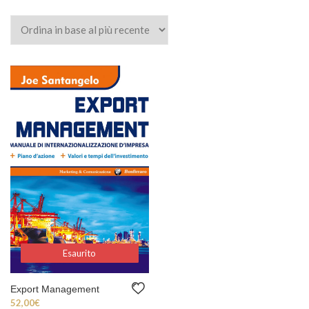
Esaurito
Esaurito
Export Management
52,00
€