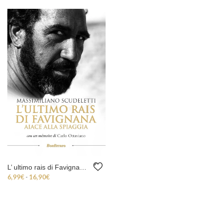
L’ ultimo rais di Favignana. Aiace alla spiaggia
Fascia di prezzo: da 6,99€ a 16,90€
6,99
€
-
16,90
€