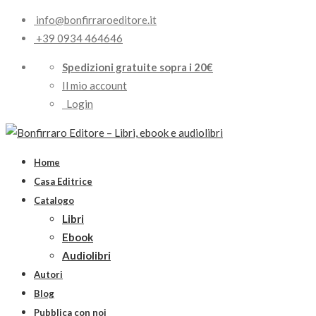
info@bonfirraroeditore.it
+39 0934 464646
Spedizioni gratuite sopra i 20€
Il mio account
Login
Home
Casa Editrice
Catalogo
Libri
Ebook
Audiolibri
Autori
Blog
Pubblica con noi