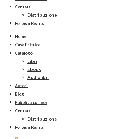
Contatti
Distribuzione
Foreign Rights
Home
Casa Editrice
Catalogo
Libri
Ebook
Audiolibri
Autori
Blog
Pubblica con noi
Contatti
Distribuzione
Foreign Rights