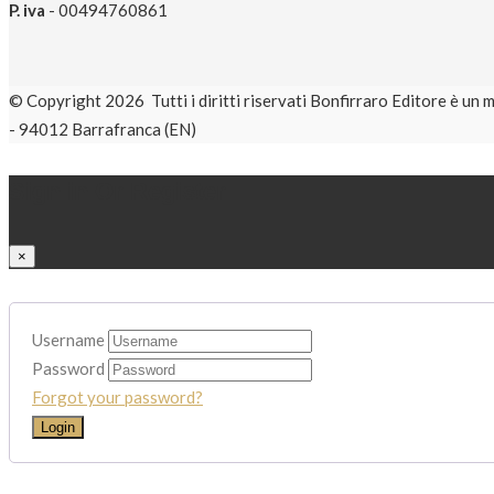
P. iva
- 00494760861
© Copyright 2026 Tutti i diritti riservati Bonfirraro Editore 
- 94012 Barrafranca (EN)
Sign in Or Register
×
Username
Password
Forgot your password?