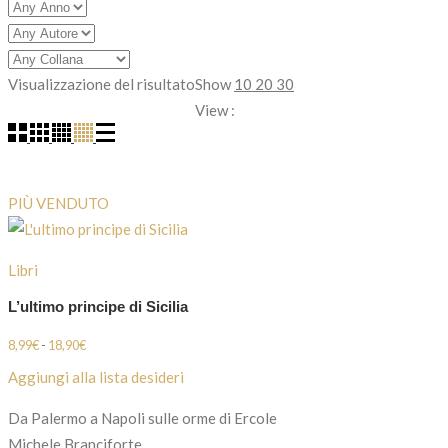
Visualizzazione del risultato
Show
10
20
30
View :
PIÙ VENDUTO
Libri
L’ultimo principe di Sicilia
Fascia
8,99
€
-
18,90
€
di
Aggiungi alla lista desideri
prezzo:
Da Palermo a Napoli sulle orme di Ercole
da
Michele Branciforte
8,99€