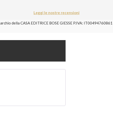
Leggi le nostre recensioni
è un marchio della CASA EDITRICE BOSE GIESSE P.IVA: IT004947608