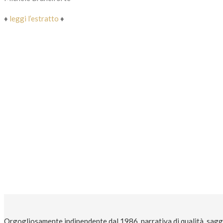
a
♦
leggi l’estratto
♦
18,90€
Orgogliosamente indipendente dal 1986, narrativa di qualità, saggi 