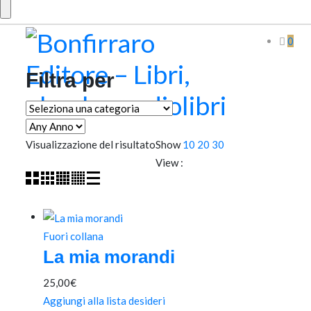
0
Filtra per
Visualizzazione del risultato
Show
10
20
30
View :
Fuori collana
La mia morandi
25,00
€
Aggiungi alla lista desideri