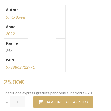
Autore
Santo Barresi
Anno
2022
Pagine
256
ISBN
9788862722971
25,00
€
Spedizione express gratuita per ordini superiori a €20
La mia morandi quantità
-
+
AGGIUNGI AL CARRELLO