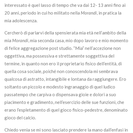
interessato è quel lasso di tempo che va dai 12- 13 anni fino ai
20 anni, periodo in cui ho militato nella
Morandi
, in pratica la
mia adolescenza.
Cercherò di parlarvi della spensierata mia età nell’ambito della
mia
Morandi
, mia seconda casa, mio dopo lavoro e mio momento
di felice aggregazione post studio. “Mia” nell’accezione non
oggettiva, ma possessiva e strettamente soggettiva del
termine, in quanto non ero il proprietario fisico dell’entità, di
quella cosa sociale, poiché non conoscendola mi sembrava
qualcosa di astratto, intangibile e lontana da raggiungere. Ero
soltanto un piccolo e modesto ingranaggio di quel ludico
passatempo che carpiva o dispensava gioie e dolori a suo
piacimento e gradimento, nell’esercizio delle sue funzioni, che
erano l’espletamento di quel gioco fisico-pedestre, denominato
gioco del calcio.
Chiedo venia se mi sono lasciato prendere la mano dall’enfasi in