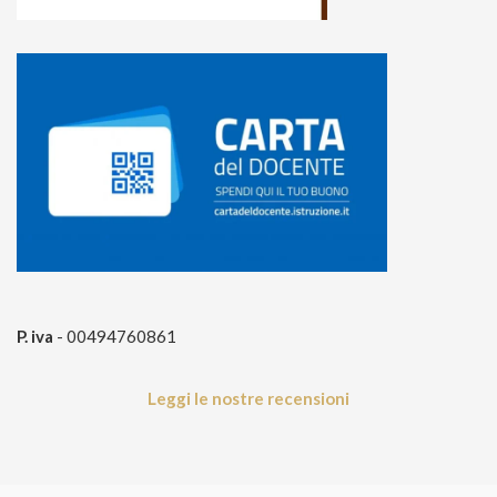
P. iva
- 00494760861
Leggi le nostre recensioni