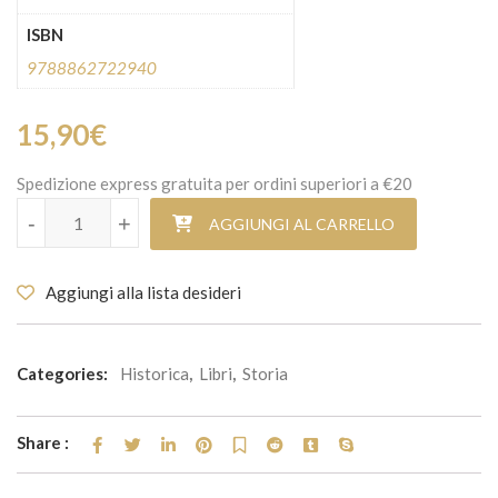
ISBN
9788862722940
15,90
€
Spedizione express gratuita per ordini superiori a €20
Benedetto Pernicone - il sacerdote, l'uomo e il maestro quantità
-
+
AGGIUNGI AL CARRELLO
Aggiungi alla lista desideri
Categories:
Historica
,
Libri
,
Storia
Share :