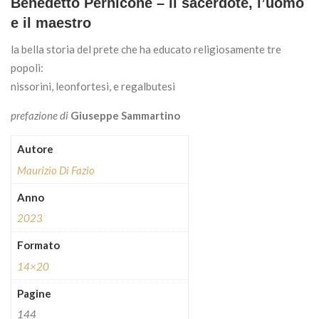
Benedetto Pernicone – il sacerdote, l’uomo
e il maestro
la bella storia del prete che ha educato religiosamente tre
popoli:
nissorini, leonfortesi, e regalbutesi
prefazione di
Giuseppe Sammartino
Autore
Maurizio Di Fazio
Anno
2023
Formato
14×20
Pagine
144