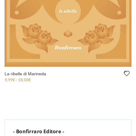
Voci di donne coreane
9,99€ a 18,00€
18,00
€
- Bonfirraro Editore -