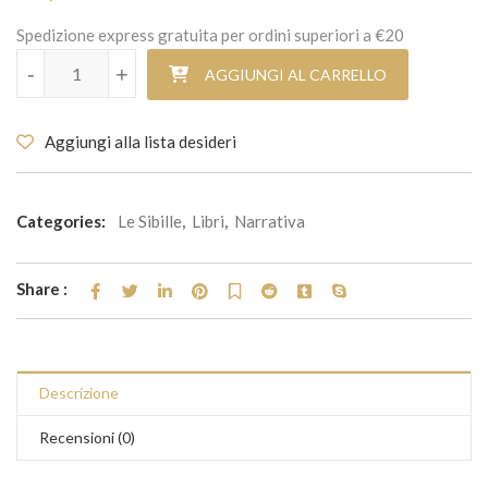
Spedizione express gratuita per ordini superiori a €20
La donna del futuro quantità
-
+
AGGIUNGI AL CARRELLO
Aggiungi alla lista desideri
Categories:
Le Sibille
,
Libri
,
Narrativa
Share :
Descrizione
Recensioni (0)