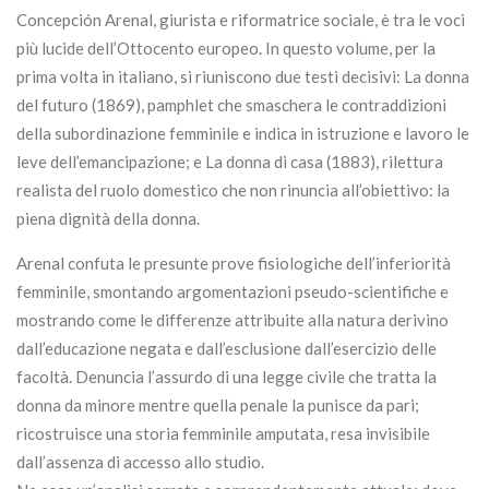
Concepción Arenal, giurista e riformatrice sociale, è tra le voci
più lucide dell’Ottocento europeo. In questo volume, per la
prima volta in italiano, si riuniscono due testi decisivi: La donna
del futuro (1869), pamphlet che smaschera le contraddizioni
della subordinazione femminile e indica in istruzione e lavoro le
leve dell’emancipazione; e La donna di casa (1883), rilettura
realista del ruolo domestico che non rinuncia all’obiettivo: la
piena dignità della donna.
Arenal confuta le presunte prove fisiologiche dell’inferiorità
femminile, smontando argomentazioni pseudo-scientifiche e
mostrando come le differenze attribuite alla natura derivino
dall’educazione negata e dall’esclusione dall’esercizio delle
facoltà. Denuncia l’assurdo di una legge civile che tratta la
donna da minore mentre quella penale la punisce da pari;
ricostruisce una storia femminile amputata, resa invisibile
dall’assenza di accesso allo studio.