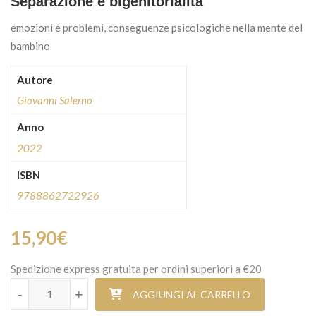
Separazione e bigenitorialità
emozioni e problemi, conseguenze psicologiche nella mente del
bambino
Autore
Giovanni Salerno
Anno
2022
ISBN
9788862722926
15,90
€
Spedizione express gratuita per ordini superiori a €20
Separazione e bigenitorialità quantità
-
+
AGGIUNGI AL CARRELLO