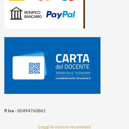
P. iva
- 00494760861
Leggi le nostre recensioni