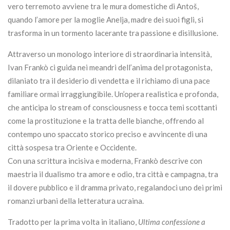
vero terremoto avviene tra le mura domestiche di Antoš,
quando l’amore per la moglie Anelja, madre dei suoi figli, si
trasforma in un tormento lacerante tra passione e disillusione.
Attraverso un monologo interiore di straordinaria intensità,
Ivan Frankò ci guida nei meandri dell’anima del protagonista,
dilaniato tra il desiderio di vendetta e il richiamo di una pace
familiare ormai irraggiungibile. Un’opera realistica e profonda,
che anticipa lo stream of consciousness e tocca temi scottanti
come la prostituzione e la tratta delle bianche, offrendo al
contempo uno spaccato storico preciso e avvincente di una
città sospesa tra Oriente e Occidente.
Con una scrittura incisiva e moderna, Frankò descrive con
maestria il dualismo tra amore e odio, tra città e campagna, tra
il dovere pubblico e il dramma privato, regalandoci uno dei primi
romanzi urbani della letteratura ucraina.
Tradotto per la prima volta in italiano,
Ultima confessione a