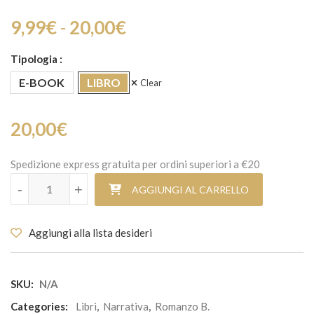
Fascia di prezzo: da 9,9
9,99
€
-
20,00
€
Tipologia
E-BOOK
LIBRO
Clear
20,00
€
Spedizione express gratuita per ordini superiori a €20
Ultima confessione a Leopoli quantità
-
+
AGGIUNGI AL CARRELLO
Aggiungi alla lista desideri
SKU:
N/A
Categories:
Libri
,
Narrativa
,
Romanzo B.