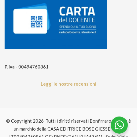
P. iva
- 00494760861
Leggi le nostre recensioni
© Copyright 2026 Tutti i diritti riservati Bonfirraro Editore è
un marchio della CASA EDITRICE BOSE GIESSE P.IVA:
IT00494760861 C.F: BNFSVT61H04A676W - Sede: Viale