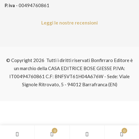
P. iva
- 00494760861
Leggi le nostre recensioni
© Copyright 2026 Tutti i diritti riservati Bonfirraro Editore è
un marchio della CASA EDITRICE BOSE GIESSE P.IVA:
IT00494760861 C.F: BNFSVT61H04A676W - Sede: Viale
Signole Ritrovato, 5 - 94012 Barrafranca (EN)
0
0