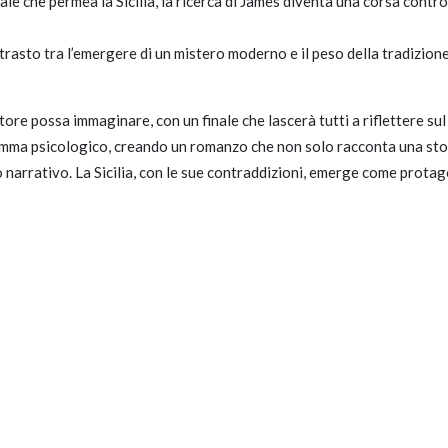
le che permea la Sicilia, la ricerca di James diventa una corsa contro
ntrasto tra l’emergere di un mistero moderno e il peso della tradizione
tore possa immaginare, con un finale che lascerà tutti a riflettere sul
mma psicologico, creando un romanzo che non solo racconta una storia 
 narrativo. La Sicilia, con le sue contraddizioni, emerge come protago