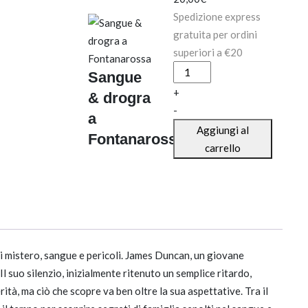
Spedizione express
gratuita per ordini
superiori a €20
Sangue
Sangue
&
+
& drogra
drogra
-
a
a
Aggiungi al
Fontanarossa
Fontanarossa
carrello
quantità
a di mistero, sangue e pericoli. James Duncan, un giovane
 suo silenzio, inizialmente ritenuto un semplice ritardo,
tà, ma ciò che scopre va ben oltre la sua aspettative. Tra il