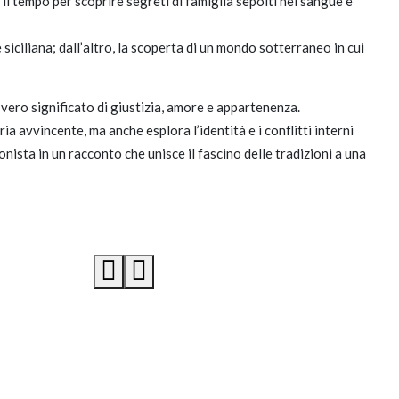
 il tempo per scoprire segreti di famiglia sepolti nel sangue e
 siciliana; dall’altro, la scoperta di un mondo sotterraneo in cui
 vero significato di giustizia, amore e appartenenza.
avvincente, ma anche esplora l’identità e i conflitti interni
nista in un racconto che unisce il fascino delle tradizioni a una