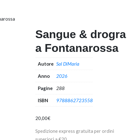
narossa
Sangue & drogra
a Fontanarossa
Autore
Sal DiMaria
Anno
2026
Pagine
288
ISBN
9788862723558
20,00
€
Spedizione express gratuita per ordini
superiori a €20