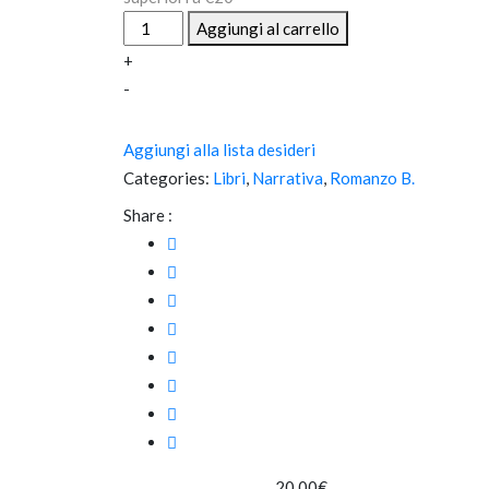
Sangue
Aggiungi al carrello
&
+
drogra
-
a
Fontanarossa
Aggiungi alla lista desideri
quantità
Categories:
Libri
,
Narrativa
,
Romanzo B.
Share :
20,00
€