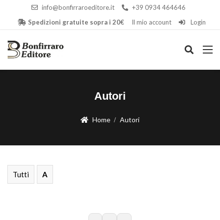
info@bonfirraroeditore.it
+39 0934 464646
Spedizioni gratuite sopra i 20€
Il mio account
Login
Autori
Home
Autori
Tutti
A