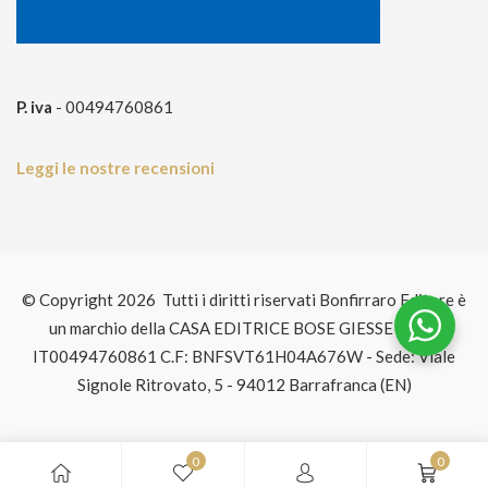
P. iva
- 00494760861
Leggi le nostre recensioni
© Copyright 2026 Tutti i diritti riservati Bonfirraro Editore è
un marchio della CASA EDITRICE BOSE GIESSE P.IVA:
IT00494760861 C.F: BNFSVT61H04A676W - Sede: Viale
Signole Ritrovato, 5 - 94012 Barrafranca (EN)
0
0