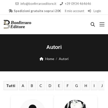
info@bonfirraroeditore.it
+39 0934 464646
Spedizioni gratuite sopra i 20€
Il mio account
Login
Autori
Home
Autori
Tutti
A
B
C
D
E
F
G
H
I
J