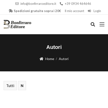
info@bonfirraroeditore.it
+39 0934 464646
Spedizioni gratuite sopra i 20€
Il mio account
Login
Autori
Home
Autori
Tutti
N