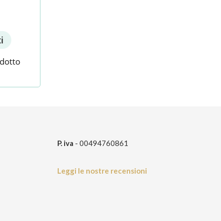
i
odotto
P. iva
- 00494760861
Leggi le nostre recensioni