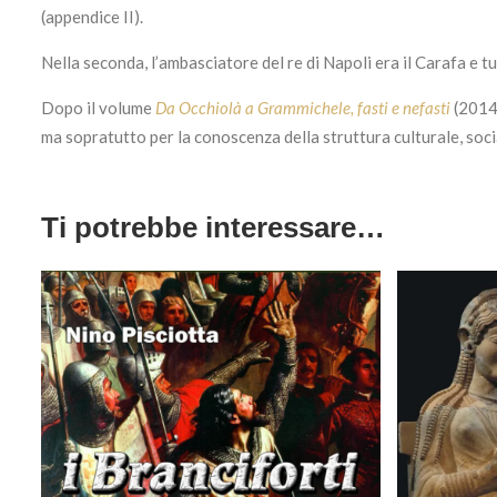
(appendice II).
Nella seconda, l’ambasciatore del re di Napoli era il Carafa e 
Dopo il volume
Da Occhiolà a Grammichele, fasti e nefasti
(2014)
ma sopratutto per la conoscenza della struttura culturale, social
Ti potrebbe interessare…