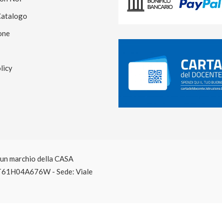
Catalogo
one
licy
è un marchio della CASA
T61H04A676W - Sede: Viale