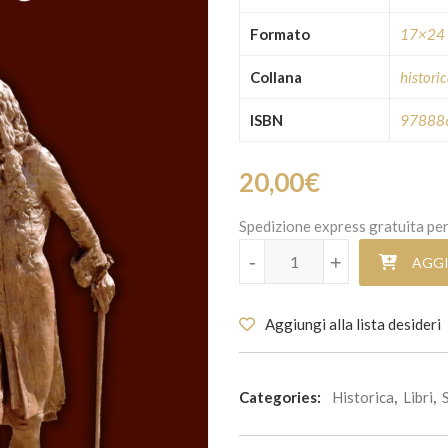
Formato
17×24
Collana
histori
ISBN
97888
20,00
€
Spedizione express gratuita per
Carlo Maria Carafa. Ambasciato
-
+
AGGI
Aggiungi alla lista desideri
Categories:
Historica
,
Libri
,