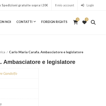
Spedizioni gratuite sopra i 20€
Il mio account
Login
0
0
ON NOI
CONTATTI
FOREIGN RIGHTS
0
ICA CON NOI
CONTATTI
FOREIGN RIGHTS
rica
Carlo Maria Carafa. Ambasciatore e legislatore
. Ambasciatore e legislatore
re Gandolfo
ra