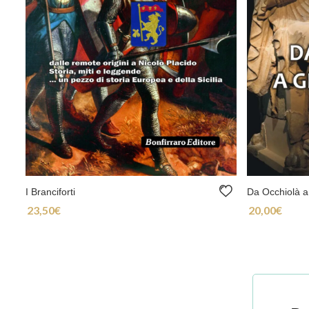
I Branciforti
Da Occhiolà 
23,50
€
20,00
€