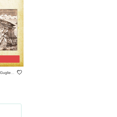
La Catania destrutta di Domenico Guglielmini