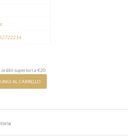
ca
62722216
 ordini superiori a €20
re e legislatore quantità
UNGI AL CARRELLO
Storia