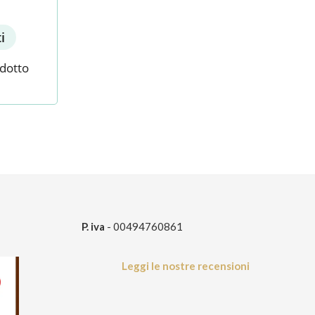
i
odotto
P. iva
- 00494760861
Leggi le nostre recensioni