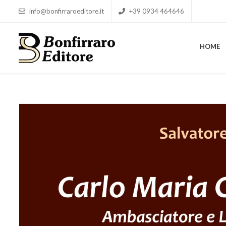
info@bonfirraroeditore.it
+39 0934 464646
HOME
HOME