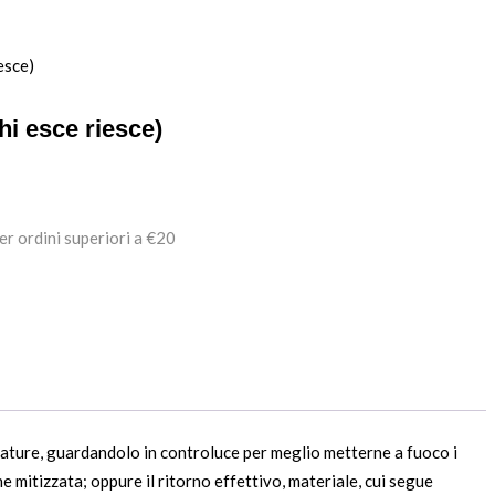
hi esce riesce)
er ordini superiori a €20
ettature, guardandolo in controluce per meglio metterne a fuoco i
ne mitizzata; oppure il ritorno effettivo, materiale, cui segue