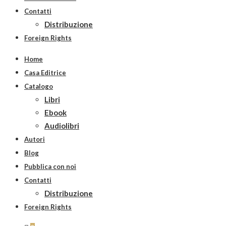
Contatti
Distribuzione
Foreign Rights
Home
Casa Editrice
Catalogo
Libri
Ebook
Audiolibri
Autori
Blog
Pubblica con noi
Contatti
Distribuzione
Foreign Rights