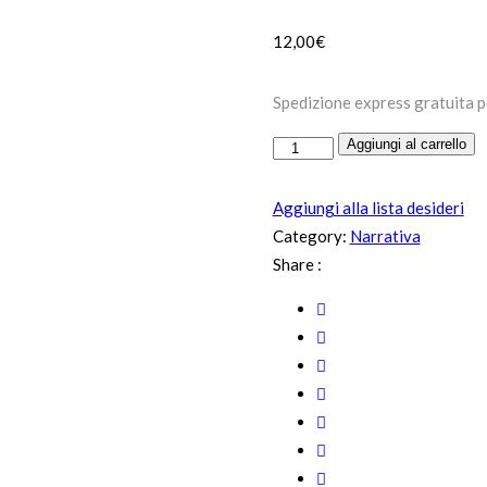
12,00
€
Spedizione express gratuita p
Cu
Aggiungi al carrello
nesci
rinesci
Aggiungi alla lista desideri
(Chi
Category:
Narrativa
esce
Share :
riesce)
quantità