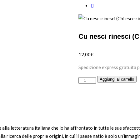
Cu nesci rinesci (C
12,00
€
Spedizione express gratuita p
Cu
Aggiungi al carrello
nesci
rinesci
(Chi
esce
riesce)
re alla letteratura italiana che lo ha affrontato in tutte le sue sfacc
quantità
la ricerca delle proprie origini, in cui il paese natio è solo un’immagi