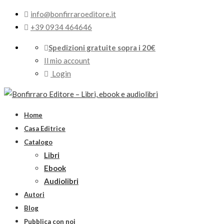
info@bonfirraroeditore.it
+39 0934 464646
Spedizioni gratuite sopra i 20€
Il mio account
Login
Home
Casa Editrice
Catalogo
Libri
Ebook
Audiolibri
Autori
Blog
Pubblica con noi