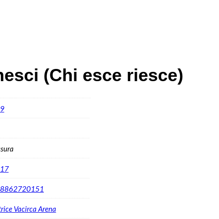
nesci (Chi esce riesce)
9
ssura
17
8862720151
rice Vacirca Arena