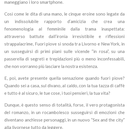
maneggiano i loro smartphone.
Così come le dita di una mano, le cinque eroine sono legate da
un indissolubile rapporto d’amicizia che crea una
fenomenologia al femminile dalla trama inaspettata:
attraverso battute dall’ironia irresistibile e riflessioni
strappalacrime, Fuori piove si snoda tra Livorno e New York, in
un susseguirsi di primi piani sulle vicende “in rosa”, su una
passerella di segreti e trepidazioni più o meno inconfessabili,
che non vorranno più lasciare la nostra esistenza.
E, poi, avete presente quella sensazione quando fuori piove?
Quando sei a casa, sul divano, al caldo, con la tua tazza di caffè
e tutto è al sicuro, le tue cose, i tuoi pensieri, la tua vita?
Dunque, è questo senso di totalità, forse, il vero protagonista
del romanzo, in un rocambolesco susseguirsi di emozioni che
diventano anch’esse personaggi, in un nuovo “Sex and the city”
alla livornese tutto da leggere.