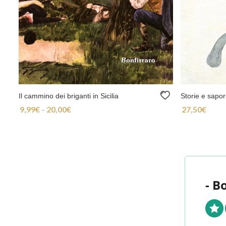
Il cammino dei briganti in Sicilia
Storie e sapori
9,99
€
20,00
€
27,50
€
Fascia di prezzo: da 9,99€ a 20,00€
-
- B