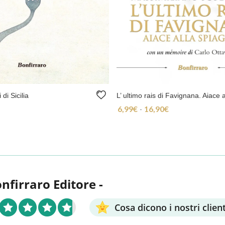
 di Sicilia
6,99
€
16,90
€
Fascia di prezzo: da
-
onfirraro Editore -
Cosa dicono i nostri client