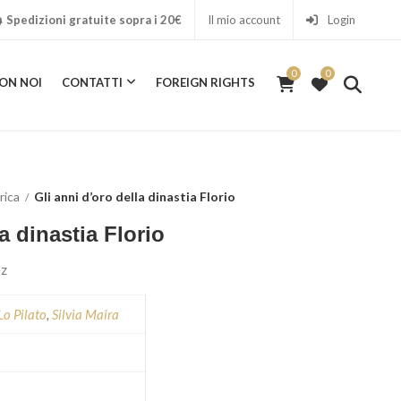
Spedizioni gratuite sopra i 20€
Il mio account
Login
0
0
ON NOI
CONTATTI
FOREIGN RIGHTS
0
ICA CON NOI
CONTATTI
FOREIGN RIGHTS
rica
Gli anni d’oro della dinastia Florio
a dinastia Florio
ez
Lo Pilato
,
Silvia Maira