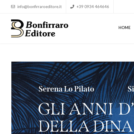
info@bonfirraroeditore.it
+39 0934 464646
HOME
HOME