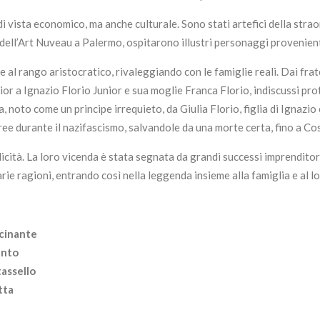
i vista economico, ma anche culturale. Sono stati artefici della strao
dell’Art Nuveau a Palermo, ospitarono illustri personaggi provenienti 
e al rango aristocratico, rivaleggiando con le famiglie reali. Dai frat
nior a Ignazio Florio Junior e sua moglie Franca Florio, indiscussi pr
 noto come un principe irrequieto, da Giulia Florio, figlia di Ignazio
bree durante il nazifascismo, salvandole da una morte certa, fino a
licità. La loro vicenda è stata segnata da grandi successi imprenditor
rie ragioni, entrando così nella leggenda insieme alla famiglia e al lo
cinante
anto
assello
tta