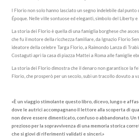
I Florio non solo hanno lasciato un segno indelebile dal punto d
Époque. Nelle ville sontuose ed eleganti, simbolo del Liberty e 
La storia dei Florio è quella di una famiglia borghese che asces
che fu il motore della ricchezza familiare, da Ignazio Florio Se
ideatore della celebre Targa Florio, a Raimondo Lanza di Trabia,
Costaguti aprì la casa di piazza Mattei a Roma alle famiglie e
La storia dei Florio dimostra che il denaro non garantisce la fe
Florio, che prosperò per un secolo, subì un tracollo dovuto a va
«È un viaggio stimolante questo libro, dicevo, lungo e
affas
dove le autrici accompagnano il lettore alla
scoperta di qu
non deve essere dimenticato, confuso
o abbandonato. Un t
prezioso per la sopravvivenza
di una memoria storica corre
che si giovi di riferimenti
validati e sinceri.»