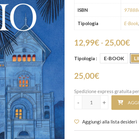
ISBN
97888
Tipologia
E-Book
Fa
12,99
€
-
25,00
€
E-BOOK
L
Tipologia
25,00
€
Spedizione express gratuita per
Gli anni d'oro della dinastia Flo
-
-
+
+
AGGI
Aggiungi alla lista desideri