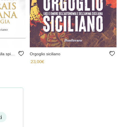
L’ ultimo rais di Favignana. Aiace alla spiaggia
Orgoglio siciliano
23,00
€
 6,99€ a 16,90€
i