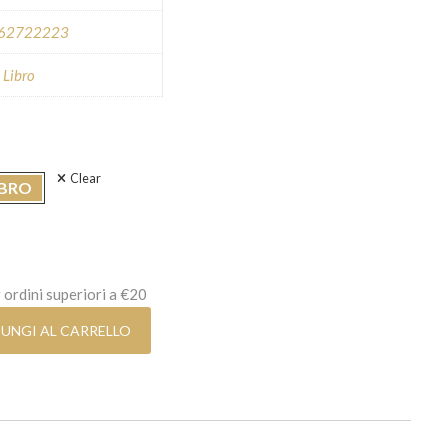
62722223
,
Libro
scia di prezzo: da 12,99€ a 25,00€
Clear
IBRO
 ordini superiori a €20
rio quantità
UNGI AL CARRELLO