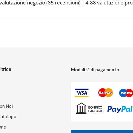
valutazione negozio
(85 recensioni)
|
4.88 valutazione pr
trice
Modalità di pagamento
Con Noi
Catalogo
one