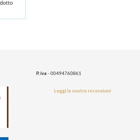
odotto
P. iva
- 00494760861
Leggi le nostre recensioni