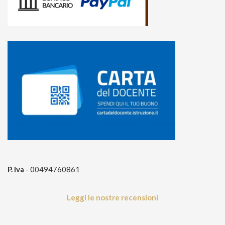
P. iva
- 00494760861
Leggi le nostre recensioni