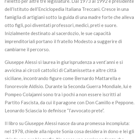
rieletto per altre tre legislature. Dal 1973 al 1992 è presidente
dell’Istituto dell’Enciclopedia Italiana Treccani. Cresce in una
famiglia di artigiani sotto la guida di una madre forte che alleva
otto figli, poi diventati professori, medici, preti e suore.
Inizialmente destinato al sacerdozio, le sue capacità
imprenditoriali portano il fratello Modesto a suggerire di
cambiarne il percorso.
Giuseppe Alessi si laurea in giurisprudenza a vent’anni e si
avvicina ai circoli cattolici di Caltanissetta e altre città
siciliane, incontrando figure come Bernardo Mattarella e
l’onorevole Aldisio. Durante la Seconda Guerra Mondiale, lui e
Pompeo Colajanni sono tra i pochi a non essere iscritti al
Partito Fascista, da cui il paragone con Don Camillo e Peppone.
Leonardo Sciascia lo definisce “l’avvocato prete”.
Il libro su Giuseppe Alessi nasce da una promessa incompiuta:
nel 1978, chiede alla nipote Sonia cosa desidera in dono e lei gli