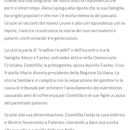
chiede una sua biografia. Ne nasce una corrispondenza che
però si interrompe. Alessi spiega alla nipote che la sua famiglia
ha origini popolari e che non c’è molta memoria del passato.
Grazie ai racconti del nonno Leone e alla corrispondenza con la
nipote, l’autrice ricostruisce la storia dei suoi avi materni e
paterni, confrontando tre generazioni.
La storia parla di “traditori traditi” e dell’incontro tra le
famiglie Alessi e Fasino, entrambe attive nella Democrazia
Cristiana. Domitilla, la primogenita, sposa Aurelio Fasino, il cui
fratello Mario diventa presidente della Regione Siciliana. La
storia familiare si complica con la separazione dei genitori e la
causa in tribunale per ottenere l’annullamento del matrimonio,
causando anni di sofferenza per Domitilla e le sue figlie a causa
del parentado paterno.
Grazie alla sua determinazione, Domitilla fonda la casa editrice
e libreria Novecento a Palermo, riuscendo a dare una svolta
alla sua vita e a quella delle sue figlie.