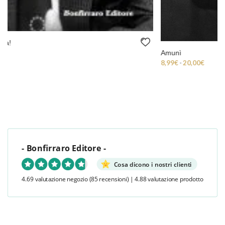
Amunì
Fascia di prezzo: da 8,99€ a 20,00€
8,99
€
-
20,00
€
- Bonfirraro Editore -
Cosa dicono i nostri clienti
4.69 valutazione negozio
(85 recensioni)
|
4.88 valutazione prodotto