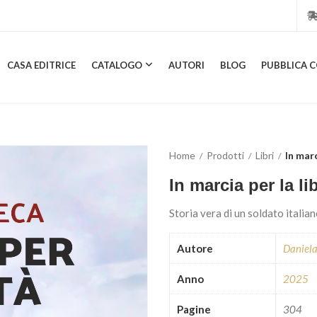
CASA EDITRICE
CATALOGO
AUTORI
BLOG
PUBBLICA C
CASA EDITRICE
CATALOGO
AUTORI
BLOG
PUBBL
Home
Prodotti
Libri
In marc
In marcia per la li
Storia vera di un soldato italia
Autore
Daniel
Anno
2025
Pagine
304