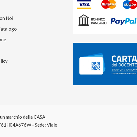
Con Noi
Catalogo
one
licy
è un marchio della CASA
T61H04A676W - Sede: Viale