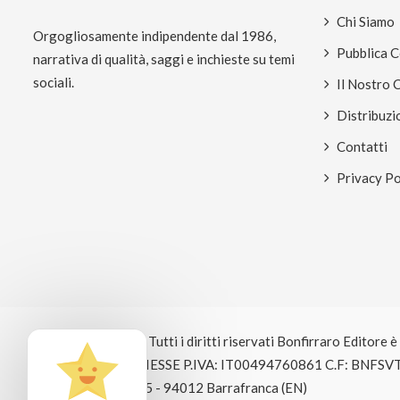
Chi Siamo
Orgogliosamente indipendente dal 1986,
Pubblica 
narrativa di qualità, saggi e inchieste su temi
sociali.
Il Nostro 
Distribuzi
Contatti
Privacy Po
© Copyright 2026 Tutti i diritti riservati Bonfirraro Editore 
EDITRICE BOSE GIESSE P.IVA: IT00494760861 C.F: BNFSV
Signole Ritrovato, 5 - 94012 Barrafranca (EN)