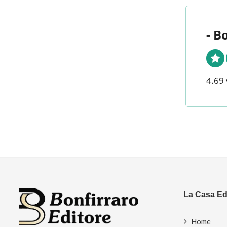
- B
4.69 
La Casa Edi
Home