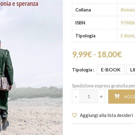
Collana
Romanz
ISBN
97888
Tipologia
E-Book
Fasc
9,99
€
-
18,00
€
E-BOOK
L
Tipologia
Spedizione express gratuita per
In marcia per la libertà quantità
-
-
+
+
AGGI
Aggiungi alla lista desideri