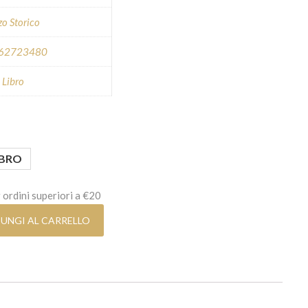
o Storico
62723480
,
Libro
ia di prezzo: da 9,99€ a 18,00€
IBRO
 ordini superiori a €20
UNGI AL CARRELLO