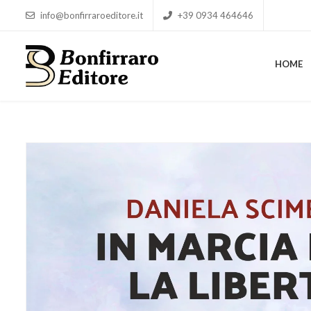
info@bonfirraroeditore.it
+39 0934 464646
HOME
HOME