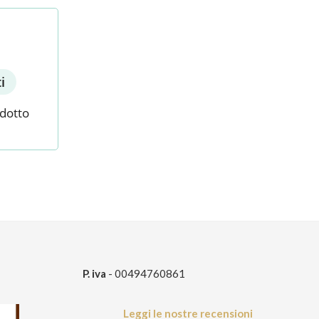
i
odotto
P. iva
- 00494760861
Leggi le nostre recensioni