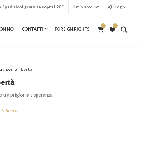
Spedizioni gratuite sopra i 20€
Il mio account
Login
0
0
ON NOI
CONTATTI
FOREIGN RIGHTS
0
ICA CON NOI
CONTATTI
FOREIGN RIGHTS
ia per la libertà
bertà
no tra prigionia e speranza
a Scimeca