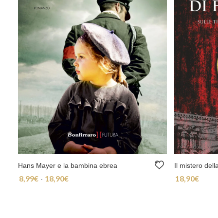
Hans Mayer e la bambina ebrea
Il mistero del
8,99
€
18,90
€
18,90
€
Fascia di prezzo: da 8,99€ a 18,90€
-