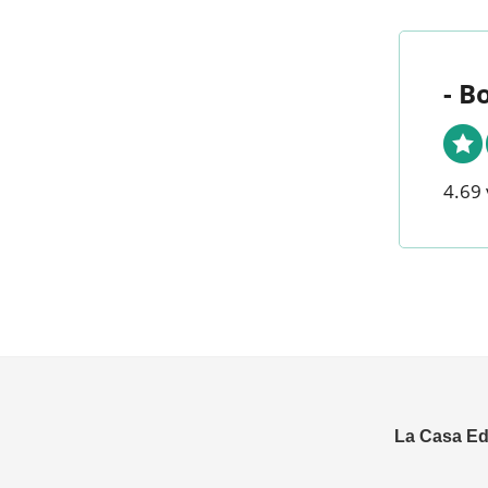
- B
4.69 
La Casa Edi