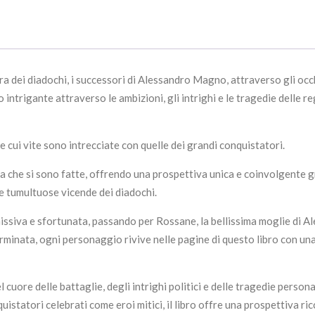
era dei diadochi, i successori di Alessandro Magno, attraverso gli occh
o intrigante attraverso le ambizioni, gli intrighi e le tragedie delle 
 le cui vite sono intrecciate con quelle dei grandi conquistatori.
uerra che si sono fatte, offrendo una prospettiva unica e coinvolgente 
le tumultuose vicende dei diadochi.
emissiva e sfortunata, passando per Rossane, la bellissima moglie di A
erminata, ogni personaggio rivive nelle pagine di questo libro con un
 cuore delle battaglie, degli intrighi politici e delle tragedie pers
quistatori celebrati come eroi mitici, il libro offre una prospettiva r