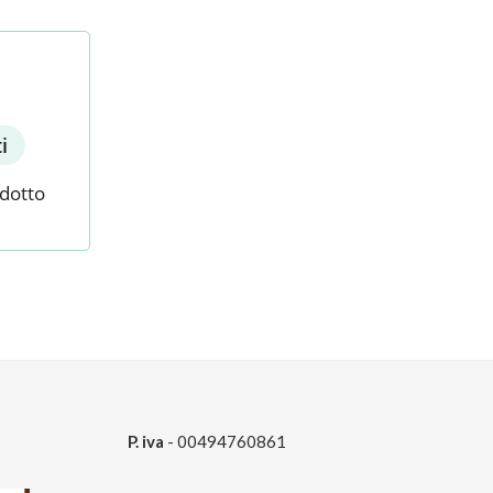
i
odotto
P. iva
- 00494760861