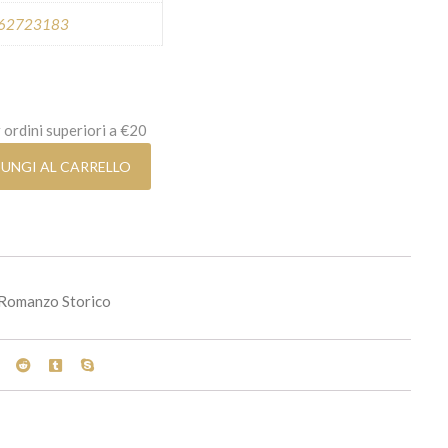
62723183
 ordini superiori a €20
UNGI AL CARRELLO
Romanzo Storico