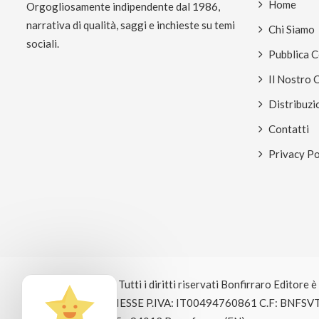
Home
Orgogliosamente indipendente dal 1986,
narrativa di qualità, saggi e inchieste su temi
Chi Siamo
sociali.
Pubblica 
Il Nostro 
Distribuzi
Contatti
Privacy Po
© Copyright 2026 Tutti i diritti riservati Bonfirraro Editore 
EDITRICE BOSE GIESSE P.IVA: IT00494760861 C.F: BNFSV