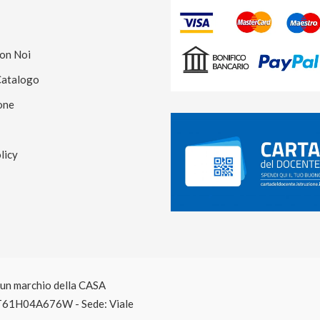
Con Noi
Catalogo
one
licy
è un marchio della CASA
T61H04A676W - Sede: Viale