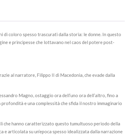
i di coloro spesso trascurati dalla storia: le donne. In questo
regine e principesse che lottavano nel caos del potere post-
grazie al narratore, Filippo II di Macedonia, che evade dalla
lessandro Magno, ostaggio ora dell’uno ora dell’altro, fino a
a profondità e una complessità che sfida il nostro immaginario
onali che hanno caratterizzato questo tumultuoso periodo della
icca e articolata su un’epoca spesso idealizzata dalla narrazione