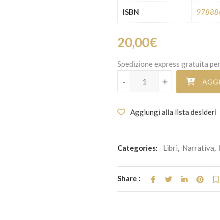
ISBN
97888
20,00
€
Spedizione express gratuita per
La guerra delle regine quantità
-
+
AGGI
Aggiungi alla lista desideri
Categories:
Libri
,
Narrativa
,
Share :