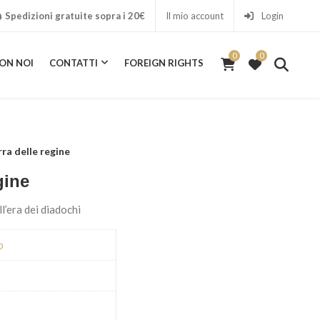
Spedizioni gratuite sopra i 20€
Il mio account
Login
0
0
ON NOI
CONTATTI
FOREIGN RIGHTS
0
rra delle regine
gine
ll’era dei diadochi
o