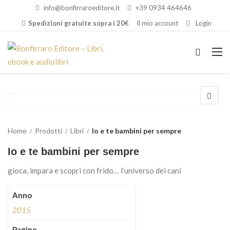
info@bonfirraroeditore.it
+39 0934 464646
Spedizioni gratuite sopra i 20€
Il mio account
Login
Home
Prodotti
Libri
Io e te bambini per sempre
Io e te bambini per sempre
gioca, impara e scopri con frido… l’universo dei cani
Anno
2015
Pagine