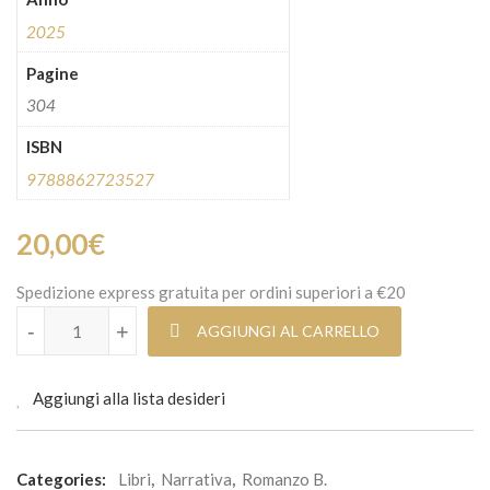
2025
Pagine
304
ISBN
9788862723527
20,00
€
Spedizione express gratuita per ordini superiori a €20
La continuità del parco quantità
-
+
AGGIUNGI AL CARRELLO
Aggiungi alla lista desideri
Categories:
Libri
,
Narrativa
,
Romanzo B.