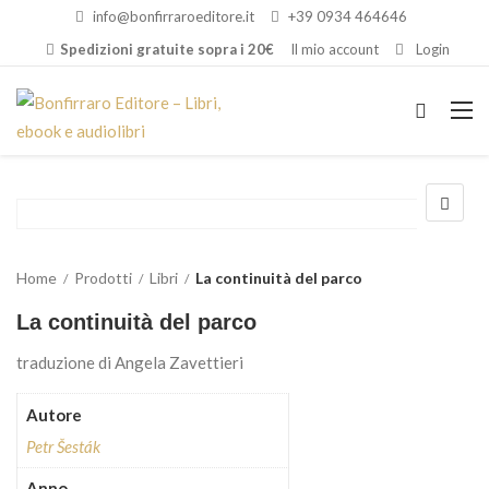
info@bonfirraroeditore.it
+39 0934 464646
Spedizioni gratuite sopra i 20€
Il mio account
Login
Home
Prodotti
Libri
La continuità del parco
La continuità del parco
traduzione di Angela Zavettieri
Autore
Petr Šesták
Anno