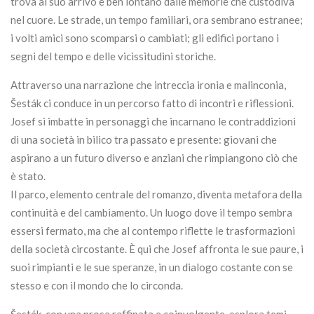
trova al suo arrivo è ben lontano dalle memorie che custodiva
nel cuore. Le strade, un tempo familiari, ora sembrano estranee;
i volti amici sono scomparsi o cambiati; gli edifici portano i
segni del tempo e delle vicissitudini storiche.
Attraverso una narrazione che intreccia ironia e malinconia,
Šesták ci conduce in un percorso fatto di incontri e riflessioni.
Josef si imbatte in personaggi che incarnano le contraddizioni
di una società in bilico tra passato e presente: giovani che
aspirano a un futuro diverso e anziani che rimpiangono ciò che
è stato.
Il parco, elemento centrale del romanzo, diventa metafora della
continuità e del cambiamento. Un luogo dove il tempo sembra
essersi fermato, ma che al contempo riflette le trasformazioni
della società circostante. È qui che Josef affronta le sue paure, i
suoi rimpianti e le sue speranze, in un dialogo costante con se
stesso e con il mondo che lo circonda.