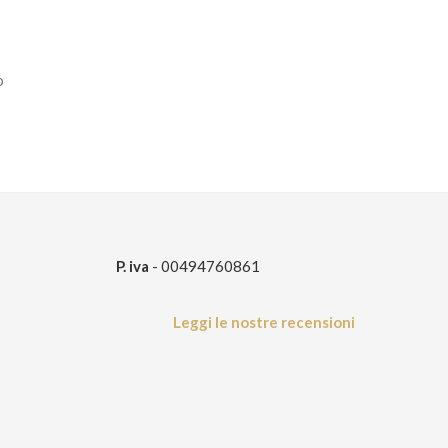
o
P. iva
- 00494760861
Leggi le nostre recensioni