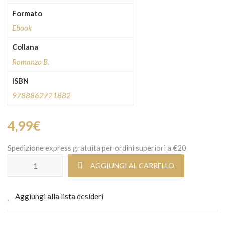
Formato
Ebook
Collana
Romanzo B.
ISBN
9788862721882
4,99
€
Spedizione express gratuita per ordini superiori a €20
La scelta di Lilian (ebook) quantità
AGGIUNGI AL CARRELLO
Aggiungi alla lista desideri