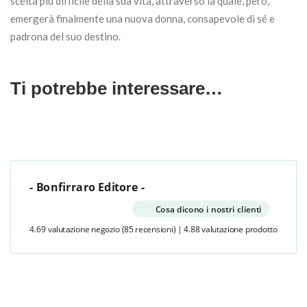
scelta più difficile della sua vita, attraverso la quale, però,
emergerà finalmente una nuova donna, consapevole di sé e
padrona del suo destino.
Ti potrebbe interessare…
- Bonfirraro Editore -
Cosa dicono i nostri clienti
4.69 valutazione negozio
(85 recensioni)
|
4.88 valutazione prodotto