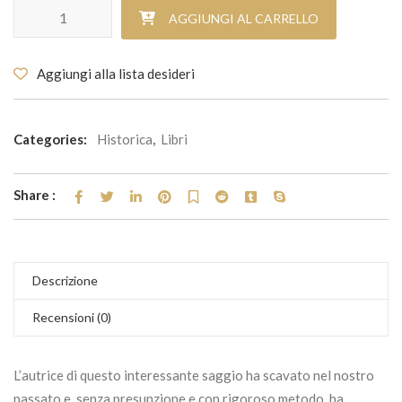
Settimana Santa a Barrafranca quantità
AGGIUNGI AL CARRELLO
Aggiungi alla lista desideri
Categories:
Historica
,
Libri
Share :
Descrizione
Recensioni (0)
L’autrice di questo interessante saggio ha scavato nel nostro
passato e, senza presunzione e con rigoroso metodo, ha