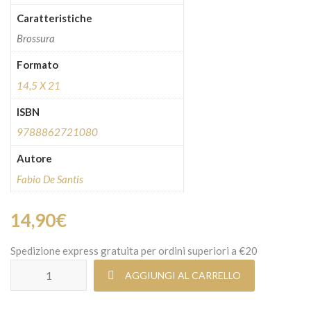
Caratteristiche
Brossura
Formato
14,5 X 21
ISBN
9788862721080
Autore
Fabio De Santis
14,90
€
Spedizione express gratuita per ordini superiori a €20
Circo Tennis quantità
AGGIUNGI AL CARRELLO