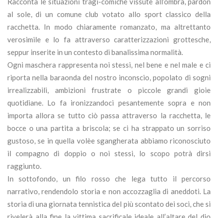
Racconta le situazioni tragi-comiche vissute all’ombra, pardòn
al sole, di un comune club votato allo sport classico della
racchetta. In modo chiaramente romanzato, ma altrettanto
verosimile e lo fa attraverso caratterizzazioni grottesche,
seppur inserite in un contesto di banalissima normalità.
Ogni maschera rappresenta noi stessi, nel bene e nel male e ci
riporta nella baraonda del nostro inconscio, popolato di sogni
irrealizzabili, ambizioni frustrate o piccole grandi gioie
quotidiane. Lo fa ironizzandoci pesantemente sopra e non
importa allora se tutto ciò passa attraverso la racchetta, le
bocce o una partita a briscola; se ci ha strappato un sorriso
gustoso, se in quella volèe sgangherata abbiamo riconosciuto
il compagno di doppio o noi stessi, lo scopo potrà dirsi
raggiunto.
In sottofondo, un filo rosso che lega tutto il percorso
narrativo, rendendolo storia e non accozzaglia di aneddoti. La
storia di una giornata tennistica del più scontato dei soci, che si
rivelerà alla fine la vittima sacrificale ideale all’altare del dio