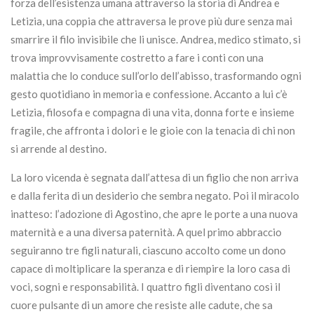
forza dell’esistenza umana attraverso la storia di Andrea e
Letizia, una coppia che attraversa le prove più dure senza mai
smarrire il filo invisibile che li unisce. Andrea, medico stimato, si
trova improvvisamente costretto a fare i conti con una
malattia che lo conduce sull’orlo dell’abisso, trasformando ogni
gesto quotidiano in memoria e confessione. Accanto a lui c’è
Letizia, filosofa e compagna di una vita, donna forte e insieme
fragile, che affronta i dolori e le gioie con la tenacia di chi non
si arrende al destino.
La loro vicenda è segnata dall’attesa di un figlio che non arriva
e dalla ferita di un desiderio che sembra negato. Poi il miracolo
inatteso: l’adozione di Agostino, che apre le porte a una nuova
maternità e a una diversa paternità. A quel primo abbraccio
seguiranno tre figli naturali, ciascuno accolto come un dono
capace di moltiplicare la speranza e di riempire la loro casa di
voci, sogni e responsabilità. I quattro figli diventano così il
cuore pulsante di un amore che resiste alle cadute, che sa