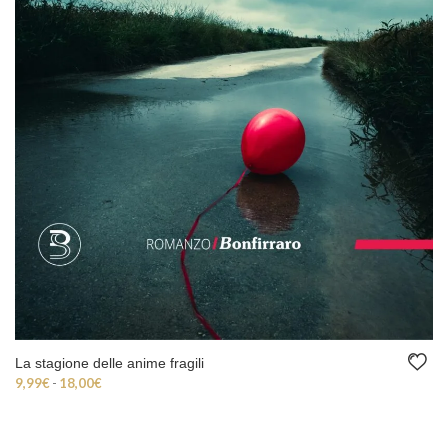
La stagione delle anime fragili
Fascia di prezzo: da 9,99€ a 18,00€
9,99
€
-
18,00
€