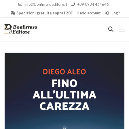
info@bonfirraroeditore.it
+39 0934 464646
Spedizioni gratuite sopra i 20€
Il mio account
Login