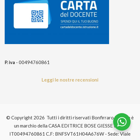
P. iva
- 00494760861
Leggi le nostre recensioni
© Copyright 2026 Tutti i diritti riservati Bonfirraro Editore è
un marchio della CASA EDITRICE BOSE GIESSE P.IVA:
IT00494760861 C.F: BNFSVT61H04A676W - Sede: Viale