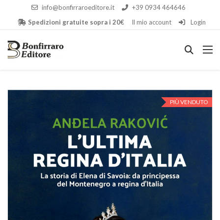
info@bonfirraroeditore.it
+39 0934 464646
Spedizioni gratuite sopra i 20€
Il mio account
Login
PIÙ VENDUTO