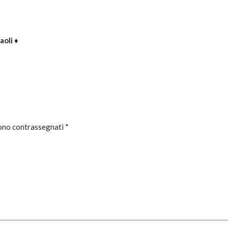
Paoli
♦
sono contrassegnati
*