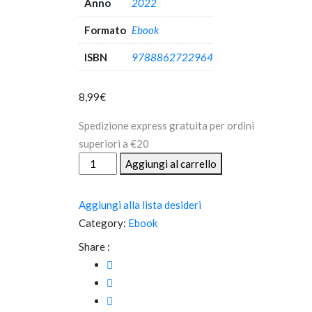
Anno
2022
Formato
Ebook
ISBN
9788862722964
8,99
€
Spedizione express gratuita per ordini
superiori a €20
I
Aggiungi al carrello
Vendicosi
(ebook)
Aggiungi alla lista desideri
quantità
Category:
Ebook
Share :