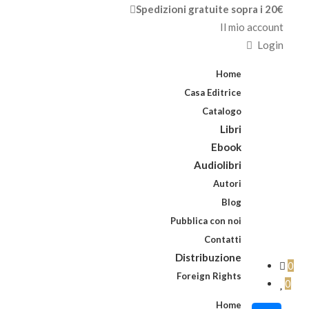
Spedizioni gratuite sopra i 20€
Il mio account
Login
Home
Casa Editrice
Catalogo
Libri
Ebook
Audiolibri
Autori
Blog
Pubblica con noi
Contatti
Distribuzione
0
Foreign Rights
0
Home