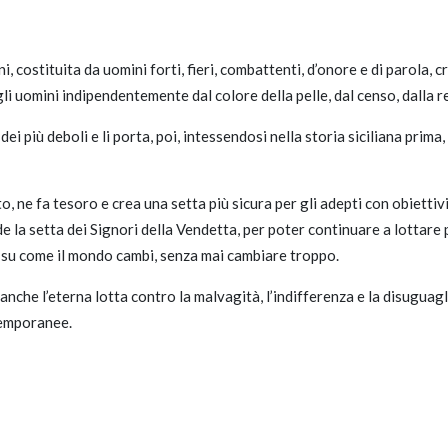
i, costituita da uomini forti, fieri, combattenti, d’onore e di parola, 
gli uomini indipendentemente dal colore della pelle, dal censo, dalla re
 più deboli e li porta, poi, intessendosi nella storia siciliana prima, 
 ne fa tesoro e crea una setta più sicura per gli adepti con obiettivi 
i fonde la setta dei Signori della Vendetta, per poter continuare a lott
one su come il mondo cambi, senza mai cambiare troppo.
anche l’eterna lotta contro la malvagità, l’indifferenza e la disuguagli
temporanee.