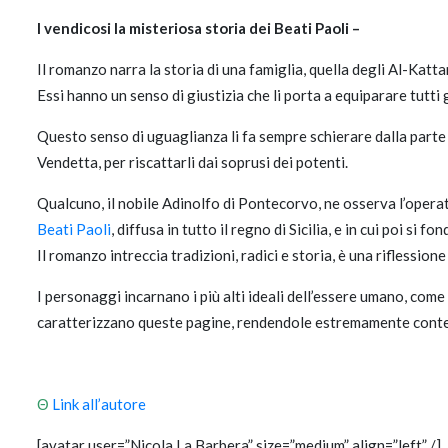
I vendicosi la misteriosa storia dei Beati Paoli –
Il romanzo narra la storia di una famiglia, quella degli Al-Kattan
Essi hanno un senso di giustizia che li porta a equiparare tutti 
Questo senso di uguaglianza li fa sempre schierare dalla parte dei
Vendetta, per riscattarli dai soprusi dei potenti.
Qualcuno, il nobile Adinolfo di Pontecorvo, ne osserva l’operato,
Beati Paoli
, diffusa in tutto il regno di Sicilia, e in cui poi s
Il romanzo intreccia tradizioni, radici e storia, è una riflessi
I personaggi incarnano i più alti ideali dell’essere umano, come 
caratterizzano queste pagine, rendendole estremamente con
Θ
Link all’autore
[avatar user=”Nicola La Barbera” size=”medium” align=”left” /]