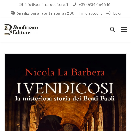
info@bonfirraroeditore.it
+39 0934 464646
Spedizioni gratuite sopra i 20€
Il mio account
Login