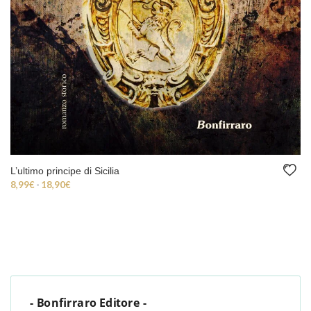
L’ultimo principe di Sicilia
Fascia di prezzo: da 8,99€ a 18,90€
8,99
€
-
18,90
€
- Bonfirraro Editore -